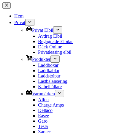
Hoppa
till
innehåll
Hem
Privat
Privat Elbil
Avdrag Elbil
Begagnade Elbilar
Däck Online
Privatleasing elbil
Produkter
Laddboxar
Laddkablar
Laddstolpar
Lastbalansering
Kabelhållare
Varumärken
Alfen
Charge Amps
Deltaco
Easee
Garo
Tesla
Zaptec