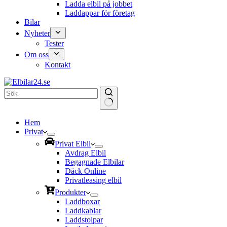
Ladda elbil på jobbet
Laddappar för företag
Bilar
Nyheter
Tester
Om oss
Kontakt
Inga
Hem
resultat
Privat
Privat Elbil
Avdrag Elbil
Begagnade Elbilar
Däck Online
Privatleasing elbil
Produkter
Laddboxar
Laddkablar
Laddstolpar