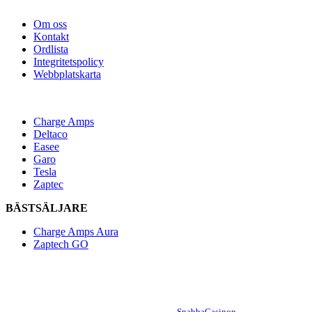
ELBILAR24.SE
Om oss
Kontakt
Ordlista
Integritetspolicy
Webbplatskarta
POPULÄRA VARUMÄRKEN
Charge Amps
Deltaco
Easee
Garo
Tesla
Zaptec
BÄSTSÄLJARE
Charge Amps Aura
Zaptech GO
Elbilar24.se är en jämförelsetjänst för laddboxar och tillbehör till elbilar och
ägs av Seqt Technologies AB baserat i Sverige med organisationsnummer
5593844417. Priser och andra erbjudanden kan ändras eller avbrytas på kort
varsel av tredje part och Elbilar24.se kan därför inte hållas ansvarig för
eventuellt felaktig information. Vi tackar
SnabbaCasinon
för stödet som