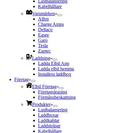
Lastbalansering
Kabelhållare
Varumärken
Alfen
Charge Amps
Deltaco
Easee
Garo
Tesla
Zaptec
Laddning
Ladda Elbil App
Ladda elbil hemma
Installera laddbox
Företag
Elbil Företag
Företagsleasing
Förmånsbeskattning
Produkter
Lastbalansering
Laddboxar
Laddkablar
Laddstolpar
Kabelhållare