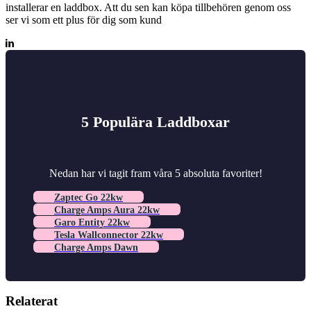
installerar en laddbox. Att du sen kan köpa tillbehören genom oss
ser vi som ett plus för dig som kund
5 Populära Laddboxar
Nedan har vi tagit fram våra 5 absoluta favoriter!
Zaptec Go 22kw
Charge Amps Aura 22kw
Garo Entity 22kw
Tesla Wallconnector 22kw
Charge Amps Dawn
Relaterat