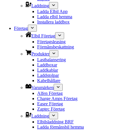
Laddning
Ladda Elbil App
Ladda elbil hemma
Installera laddbox
Företag
Elbil Företag
Företagsleasing
Förmånsbeskattning
Produkter
Lastbalansering
Laddboxar
Laddkablar
Laddstolpar
Kabelhållare
Varumärken
Alfen Företag
Charge Amps Företag
Easee Företag
Zaptec Företag
Laddning
Elbilsladdning BRF
Ladda förmånsbil hemma