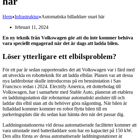
här
Hem
Infrastruktur
Automatiska billaddare snart här
februari 11, 2024
En ny teknik från Volkswagen gör att du inte kommer behöva
vara speciellt engagerad när det är dags att ladda bilen.
Löser ytterligare ett elbilsproblem?
För ett par år sedan rapporterades det att Volkswagen var i färd med
att utveckla en robotteknik för att ladda elbilar. Planen var att dessa
nya laddrobotar skulle introduceras på en bensinstation i San
Francisco redan i 2024. Electrify America, ett dotterbolag till
Volkswagen, har i samarbete med Stable Auto, planerat att etablera
en laddningsstation där robotarmar automatiskt ansluter till och
laddar din elbil utan att du behöver göra någonting. När bilen är
fulladdad kommer kommer en robot flytta bilen till en
parkeringsplats där du sedan kan hämta den när det passar dig.
Laddningsstationerna vid dessa automatiserade faciliteter kommer att
vara utrustade med batteriladdare som har en kapacitet på 150 kW.
Den allra första av dessa automatiserade laddningsstationer är