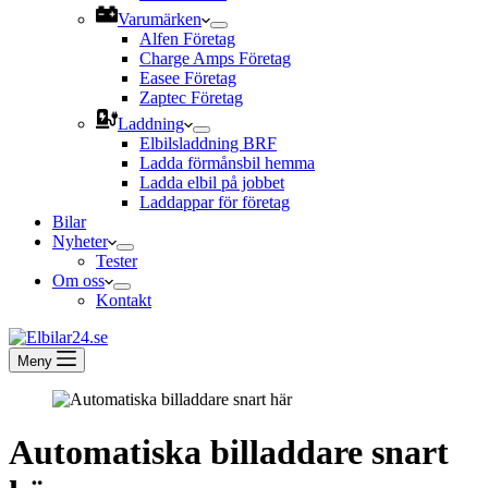
Varumärken
Alfen Företag
Charge Amps Företag
Easee Företag
Zaptec Företag
Laddning
Elbilsladdning BRF
Ladda förmånsbil hemma
Ladda elbil på jobbet
Laddappar för företag
Bilar
Nyheter
Tester
Om oss
Kontakt
Meny
Automatiska billaddare snart