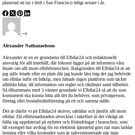
planerad att tas i drift i San Francisco tidigt senare i år.
Alexander Nathanaelsson
Alexander är en av grundarna till Elbilar24 och redaktionellt
ansvarig för allt innehåll, där fokuset ligger på att informera våra
läsare om allt inom elbilsbranschen. Bakgrunden till Elbilar24 är att
jag själv letade efter en plats där jag kunde lära mig det jag behövde
om elbilar inför ett bilköp, men hittade ingen plattform som täckte
alltifrån bilar, till information om regler och riktlinjer samt tillbehör.
Så tillsammans med 3 vänner grundade vi Elbilar24 så att du som
konsument ska kunna hitta allt det du behöver, som privatperson,
företag eller bostadsrättsförening på ett och samma ställe.
Det är därför vi på Elbilar24 skriver, utbildar och jämför allt inom
elbilar. Då elbilsmarknaden utvecklas i raketfart är det viktigt att
hålla sig uppdaterad på nyheter och förändringar i branschen, som
till exempel hur avdrag för en elektrisk tjänstebil görs när man laddar
hemma eller vilka kostnader som är subventionerade när man