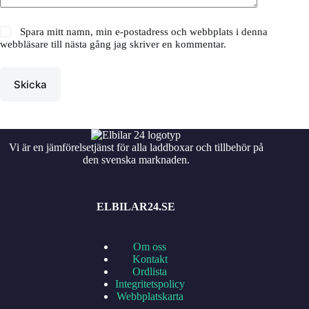
Spara mitt namn, min e-postadress och webbplats i denna
webbläsare till nästa gång jag skriver en kommentar.
Skicka
Vi är en jämförelsetjänst för alla laddboxar och tillbehör på
den svenska marknaden.
ELBILAR24.SE
Om oss
Kontakt
Ordlista
Integritetspolicy
Webbplatskarta