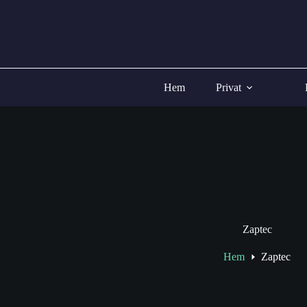
Hoppa
till
innehåll
Hem
Privat
Zaptec
Hem
Zaptec