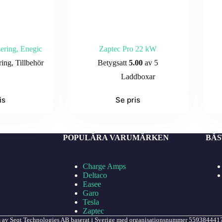
ering, Enegic
Zaptec Pro 22 kW
ring
,
Tillbehör
Betygsatt
5.00
av 5
Laddboxar
is
Se pris
POPULÄRA VARUMÄRKEN
BÄS
Charge Amps
Deltaco
Easee
Garo
Tesla
Zaptec
ch ägs av Seqt Technologies AB baserat i Sverige med organisationsnummer 559384441