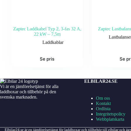
Zaptec Laddkabel Typ 2, 3-fas 32 A,
Zaptec Lastbalans
22 kW – 7,5m
Lastbalanse
Laddkablar
Se pris
Se pr
ELBILAR24.SE
Vi är en jämförelsetjänst för alla
laddboxar och tillbehör på den
svenska marknaden.
Om oss
Kontakt
Ordlista
Integritetspolicy
Webbplatskarta
Elbilar24.se är en jämförelsetjänst för laddboxar och tillbehör till elbilar o