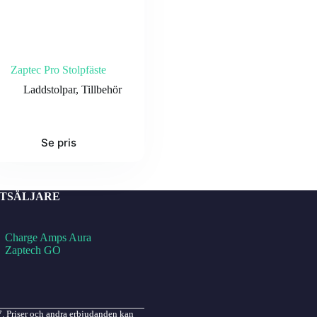
Zaptec Pro Stolpfäste
Laddstolpar
,
Tillbehör
Se pris
TSÄLJARE
Charge Amps Aura
Zaptech GO
7. Priser och andra erbjudanden kan