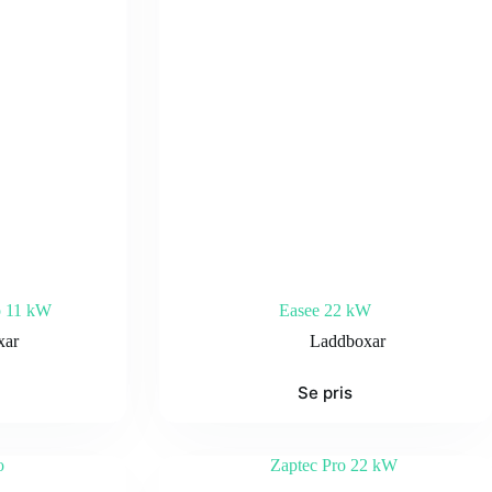
o 11 kW
Easee 22 kW
xar
Laddboxar
Se pris