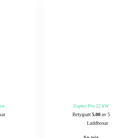
2kw
Zaptec Pro 22 kW
xar
Betygsatt
5.00
av 5
Laddboxar
Se pris