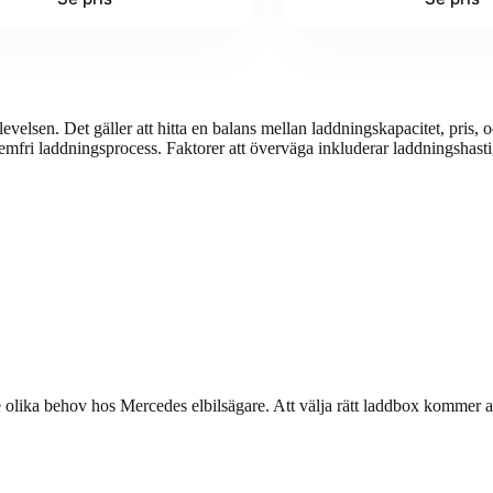
plevelsen. Det gäller att hitta en balans mellan laddningskapacitet, pri
mfri laddningsprocess. Faktorer att överväga inkluderar laddningshastig
lika behov hos Mercedes elbilsägare. Att välja rätt laddbox kommer att 