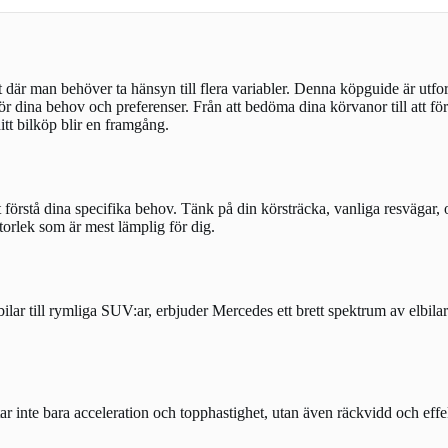
t där man behöver ta hänsyn till flera variabler. Denna köpguide är utfo
för dina behov och preferenser. Från att bedöma dina körvanor till att fö
itt bilköp blir en framgång.
 att förstå dina specifika behov. Tänk på din körsträcka, vanliga resväg
storlek som är mest lämplig för dig.
ar till rymliga SUV:ar, erbjuder Mercedes ett brett spektrum av elbilar.
tar inte bara acceleration och topphastighet, utan även räckvidd och effek