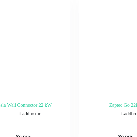
sla Wall Connector 22 kW
Zaptec Go 2
Laddboxar
Laddbo
Se pris
Se pris