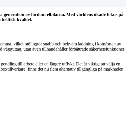
nya generation av fordon: elbilarna. Med världens ökade fokus på
rittisk kvalitet.
ar hemma, vilket möjliggör snabb och bekväm laddning i komforten av
d vägguttag, utan även tillhandahåller förbättrade säkerhetsfunktioner
ndling till arbete eller en längre utflykt. Det är viktigt att välja en
tillverkare, finns det nu flera alternativ tillgängliga på marknaden