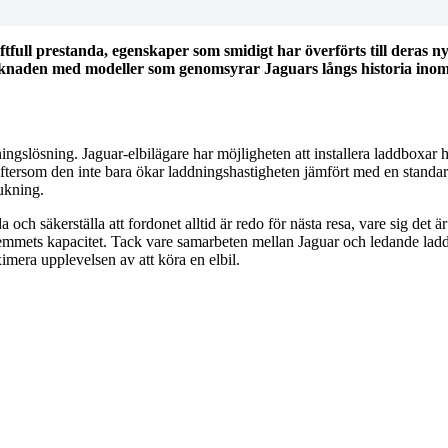
tfull prestanda, egenskaper som smidigt har överförts till deras 
arknaden med modeller som genomsyrar Jaguars långs historia inom b
dningslösning. Jaguar-elbilägare har möjligheten att installera laddbox
eftersom den inte bara ökar laddningshastigheten jämfört med en standar
ukning.
 säkerställa att fordonet alltid är redo för nästa resa, vare sig det är pe
mets kapacitet. Tack vare samarbeten mellan Jaguar och ledande laddbox
mera upplevelsen av att köra en elbil.