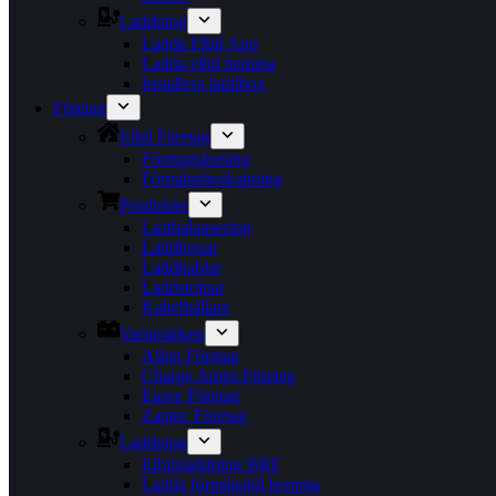
Laddning
Ladda Elbil App
Ladda elbil hemma
Installera laddbox
Företag
Elbil Företag
Företagsleasing
Förmånsbeskattning
Produkter
Lastbalansering
Laddboxar
Laddkablar
Laddstolpar
Kabelhållare
Varumärken
Alfen Företag
Charge Amps Företag
Easee Företag
Zaptec Företag
Laddning
Elbilsladdning BRF
Ladda förmånsbil hemma