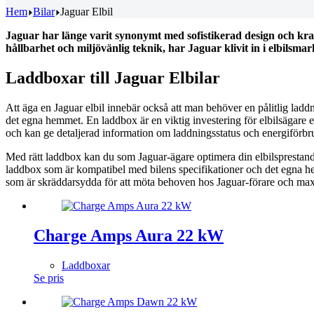
Hem
Bilar
Jaguar Elbil
Jaguar har länge varit synonymt med sofistikerad design och kraf
hållbarhet och miljövänlig teknik, har Jaguar klivit in i elbilsm
Laddboxar till Jaguar Elbilar
Att äga en Jaguar elbil innebär också att man behöver en pålitlig lad
det egna hemmet. En laddbox är en viktig investering för elbilsägare 
och kan ge detaljerad information om laddningsstatus och energiförbr
Med rätt laddbox kan du som Jaguar-ägare optimera din elbilsprestanda och
laddbox som är kompatibel med bilens specifikationer och det egna hem
som är skräddarsydda för att möta behoven hos Jaguar-förare och maxi
Charge Amps Aura 22 kW
Laddboxar
Se pris