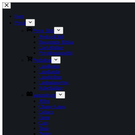
Hoppa
till
innehåll
Hem
Privat
Privat Elbil
Avdrag Elbil
Begagnade Elbilar
Däck Online
Privatleasing elbil
Produkter
Laddboxar
Laddkablar
Laddstolpar
Lastbalansering
Kabelhållare
Varumärken
Alfen
Charge Amps
Deltaco
Easee
Garo
Tesla
Zaptec