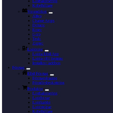
Lastbalansering
Kabelhållare
Varumärken
Alfen
Charge Amps
Deltaco
Easee
Garo
Tesla
Zaptec
Laddning
Ladda Elbil App
Ladda elbil hemma
Installera laddbox
Företag
Elbil Företag
Företagsleasing
Förmånsbeskattning
Produkter
Lastbalansering
Laddboxar
Laddkablar
Laddstolpar
Kabelhållare