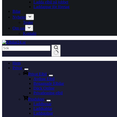
Ladda elbil på jobbet
Laddappar för företag
Bilar
Nyheter
Tester
Om oss
Kontakt
Inga
Hem
resultat
Privat
Privat Elbil
Avdrag Elbil
Begagnade Elbilar
Däck Online
Privatleasing elbil
Produkter
Laddboxar
Laddkablar
Laddstolpar