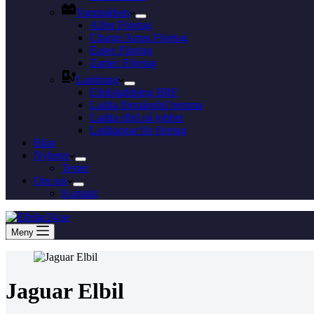
Varumärken
Alfen Företag
Charge Amps Företag
Easee Företag
Zaptec Företag
Laddning
Elbilsladdning BRF
Ladda förmånsbil hemma
Ladda elbil på jobbet
Laddappar för företag
Bilar
Nyheter
Tester
Om oss
Kontakt
Meny
Jaguar Elbil